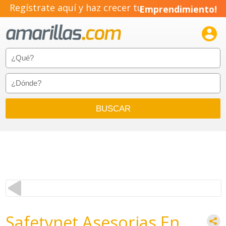
Regístrate aquí y haz crecer tu
Emprendimiento!

Safetynet Asesorias En