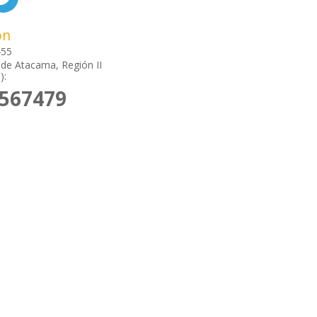
ón
455
de Atacama, Región II
):
2567479