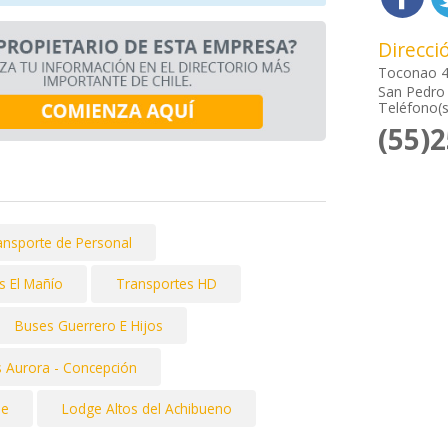
Direcci
Toconao 
San Pedro 
Teléfono(s
(55)
ansporte de Personal
s El Mañío
Transportes HD
Buses Guerrero E Hijos
s Aurora - Concepción
be
Lodge Altos del Achibueno