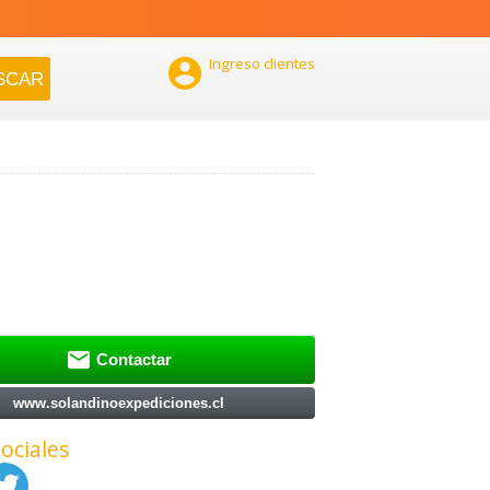

Ingreso clientes

Contactar
www.solandinoexpediciones.cl
ociales