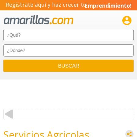
Regístrate aquí y haz crecer tu
Emprendimiento!

Servicios Agricolas