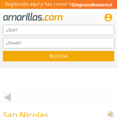
Regístrate aquí y haz crecer tu
Emprendimiento!

San Nicolas