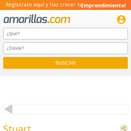
Regístrate aquí y haz crecer tu
Emprendimiento!

Stuart