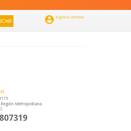

Ingreso clientes
ón
 9115
, Región Metropolitana
):
9807319