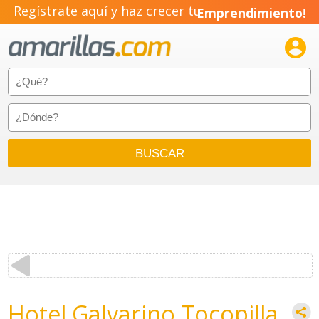
Regístrate aquí y haz crecer tu
Emprendimiento!

Hotel Galvarino Tocopilla