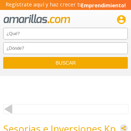
Regístrate aquí y haz crecer tu
Emprendimiento!

Sesorias e Inversiones Kp