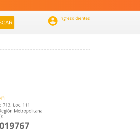

Ingreso clientes
ón
o 713, Loc. 111
Región Metropolitana
):
7019767