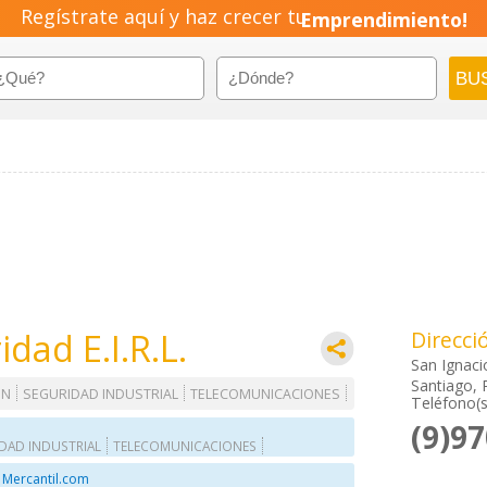
Regístrate aquí y haz crecer tu
Emprendimiento!
dad E.I.R.L.
Direcci
San Ignaci
Santiago, 
ON
SEGURIDAD INDUSTRIAL
TELECOMUNICACIONES
Teléfono(s
(9)9
DAD INDUSTRIAL
TELECOMUNICACIONES
 Mercantil.com