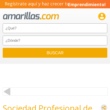
Regístrate aquí y haz crecer tu
Emprendimiento!

Sociedad Profesional de