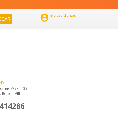

Ingreso clientes
ón
Tomás Yávar 139
 Región VIII
):
2414286