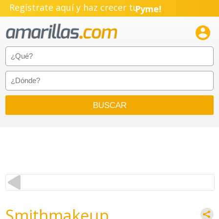
Regístrate aquí y haz crecer tu
Pyme!
Emprendimiento!

Smithmakeup