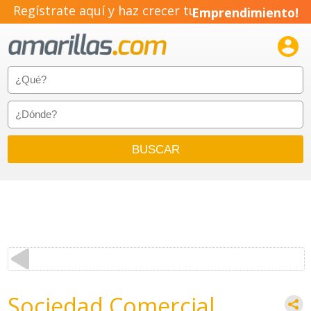
Regístrate aquí y haz crecer tu
Emprendimiento!

Sociedad Comercial