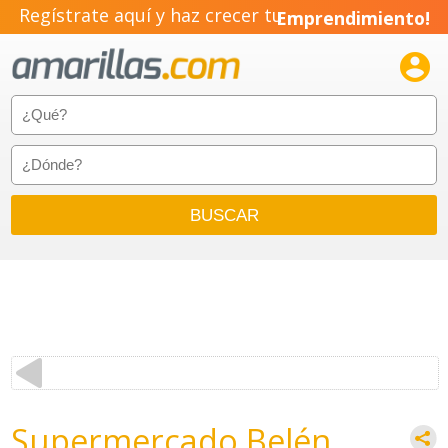
Regístrate aquí y haz crecer tu
Emprendimiento!

Supermercado Belén