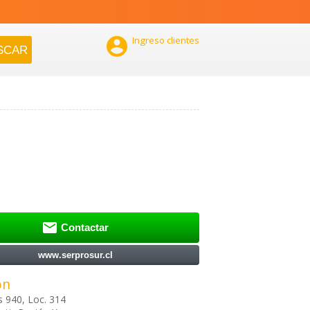

Ingreso clientes

Contactar
www.serprosur.cl
ón
 940, Loc. 314