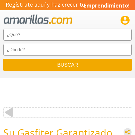
Regístrate aquí y haz crecer tu
Emprendimiento!

Su Gasfiter Garantizado