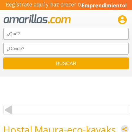
Regístrate aquí y haz crecer tu
Emprendimiento!

Hostal Maura-eco-kayaks