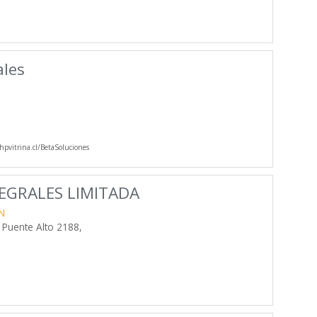
ales
pvitrina.cl/BetaSoluciones
EGRALES LIMITADA
N
 Puente Alto 2188,