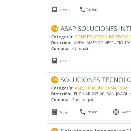


Teléfono
Ficha
ASAP SOLUCIONES INTE
14
Categoría:
CONSTRUCCION DE EDIFICI
Dirección:
AVDA. AMERICO VESPUCIO 19
Comuna:
Conchalí

Ficha
SOLUCIONES TECNOLO
15
Categoría:
ASESORIAS INFORMATICAS
Dirección:
EL PINAR 205 60, SAN JOAQUIN
Comuna:
San Joaquín



Teléfono
www.pr
Ficha