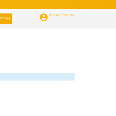

Ingreso clientes