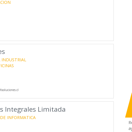
ACION
es
A INDUSTRIAL
ICINAS
isoluciones.cl
s Integrales Limitada
 DE
INFORMATICA
R
a