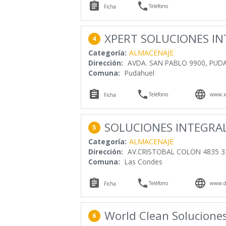


Teléfono
Ficha
XPERT SOLUCIONES IN
4
Categoría:
ALMACENAJE
Dirección:
AVDA. SAN PABLO 9900, PUD
Comuna:
Pudahuel



Teléfono
www.xp
Ficha
SOLUCIONES INTEGRA
5
Categoría:
ALMACENAJE
Dirección:
AV.CRISTOBAL COLON 4835 33-
Comuna:
Las Condes



Teléfono
www.di
Ficha
World Clean Soluciones
6