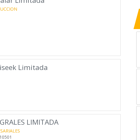
Valar Limitada
RUCCION
Siseek Limitada
GRALES LIMITADA
SARIALES
10501