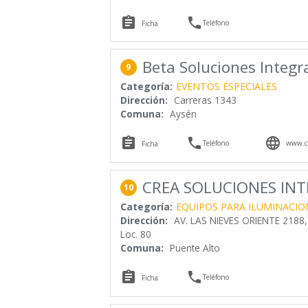


Teléfono
Ficha
Beta Soluciones Integr
9
Categoría:
EVENTOS ESPECIALES
Dirección:
Carreras 1343
Comuna:
Aysén



Teléfono
www.ch
Ficha
CREA SOLUCIONES INT
10
Categoría:
EQUIPOS PARA ILUMINACIO
Dirección:
AV. LAS NIEVES ORIENTE 2188,
Loc. 80
Comuna:
Puente Alto


Teléfono
Ficha