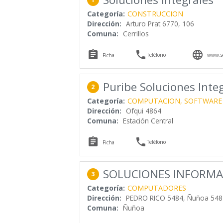
Categoría:
CONSTRUCCION
Dirección:
Arturo Prat 6770, 106
Comuna:
Cerrillos



Teléfono
www.so
Ficha
Puribe Soluciones Inte
2
Categoría:
COMPUTACION, SOFTWARE
Dirección:
Ofqui 4864
Comuna:
Estación Central


Teléfono
Ficha
SOLUCIONES INFORMAT
3
Categoría:
COMPUTADORES
Dirección:
PEDRO RICO 5484, Ñuñoa 548
Comuna:
Ñuñoa