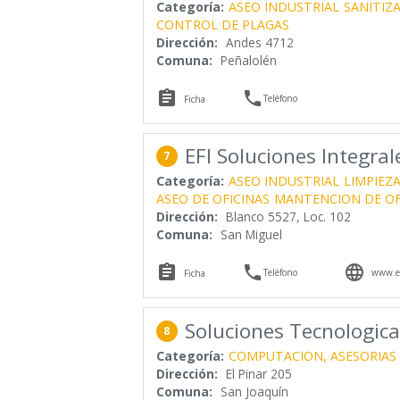
Categoría:
ASEO INDUSTRIAL
SANITIZ
CONTROL DE PLAGAS
Dirección:
Andes 4712
Comuna:
Peñalolén


Teléfono
Ficha
EFI Soluciones Integral
7
Categoría:
ASEO INDUSTRIAL
LIMPIEZ
ASEO DE OFICINAS
MANTENCION DE OF
Dirección:
Blanco 5527, Loc. 102
Comuna:
San Miguel



Teléfono
www.ef
Ficha
Soluciones Tecnologica
8
Categoría:
COMPUTACION, ASESORIAS
Dirección:
El Pinar 205
Comuna:
San Joaquín