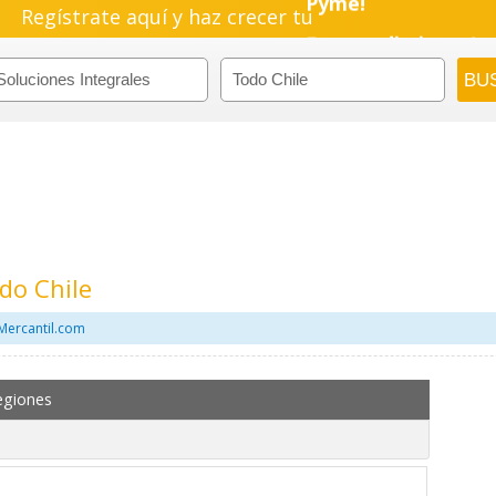
Regístrate aquí y haz crecer tu
Pyme!
Emprendimiento!
do Chile
 Mercantil.com
egiones