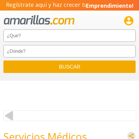
Regístrate aquí y haz crecer tu
Emprendimiento!

Servicios Médicos