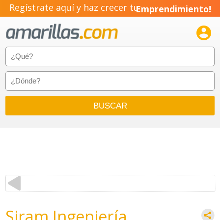
Regístrate aquí y haz crecer tu
Emprendimiento!

Siram Ingeniería