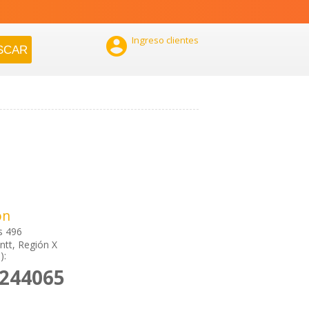

Ingreso clientes
ón
s 496
tt, Región X
):
7244065