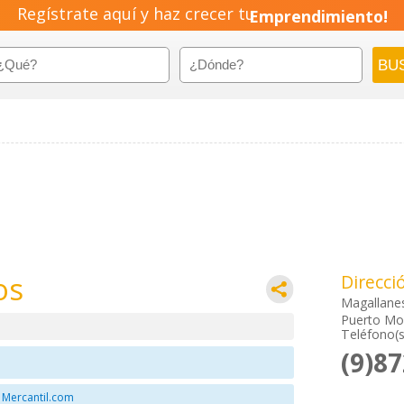
Regístrate aquí y haz crecer tu
Emprendimiento!
os
Direcci
Magallane
Puerto Mon
Teléfono(s
(9)8
 Mercantil.com