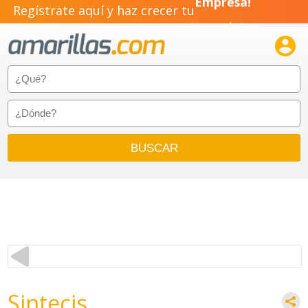
Regístrate aquí y haz crecer tu
Empresa!
Negocio!

Pyme!
Emprendimiento!
Sintecis