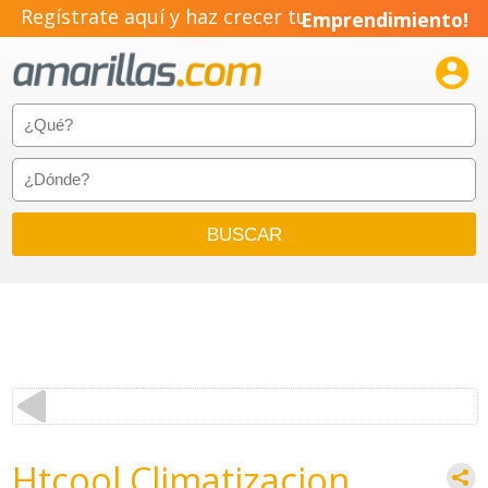
Regístrate aquí y haz crecer tu
Emprendimiento!

Htcool Climatizacion