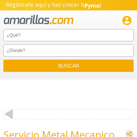
Regístrate aquí y haz crecer tu
Pyme!
Emprendimiento!

Servicio Metal Mecanico