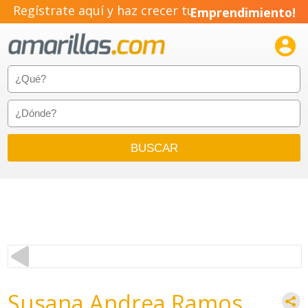
Regístrate aquí y haz crecer tu
Emprendimiento!

Susana Andrea Ramos