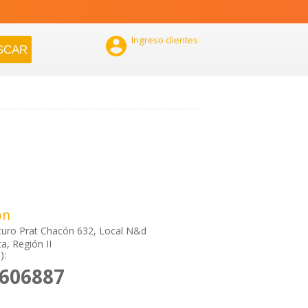

Ingreso clientes
ón
turo Prat Chacón 632, Local N&d
a, Región II
):
2606887