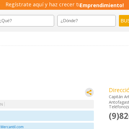
Regístrate aquí y haz crecer tu
Emprendimiento!
Direcci
Capitán Ar
Antofagast
ON
Teléfono(s
(9)8
 Mercantil.com