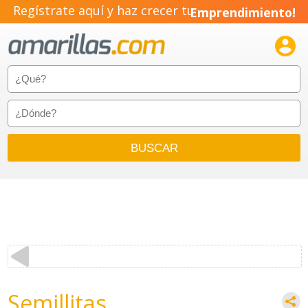
Regístrate aquí y haz crecer tu
Emprendimiento!

Semillitas