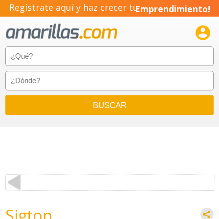
Regístrate aquí y haz crecer tu
Emprendimiento!

Sigtop