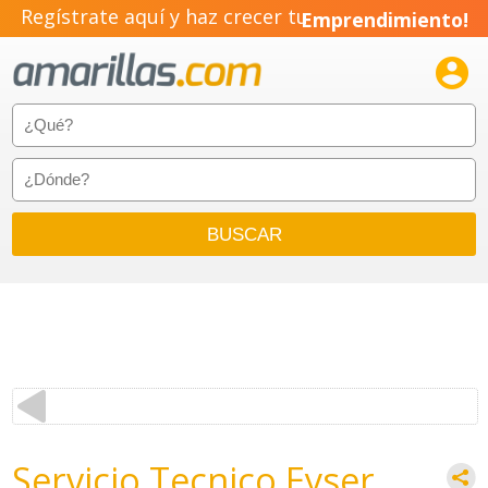
Regístrate aquí y haz crecer tu
Emprendimiento!

Servicio Tecnico Eyser