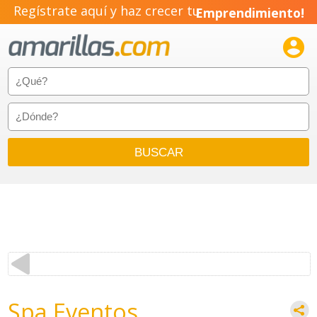
Regístrate aquí y haz crecer tu
Emprendimiento!

Spa Eventos