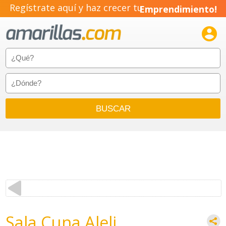
Regístrate aquí y haz crecer tu
Emprendimiento!

Sala Cuna Aleli