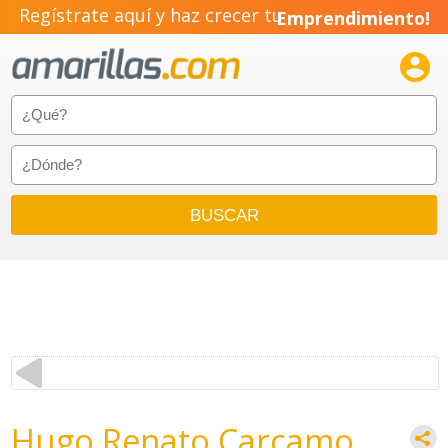
Regístrate aquí y haz crecer tu
Emprendimiento!

Hugo Renato Carcamo