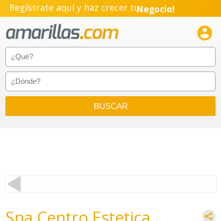
Regístrate aquí y haz crecer tu
Negocio!
Pyme!

Emprendimiento!
Spa Centro Estetica