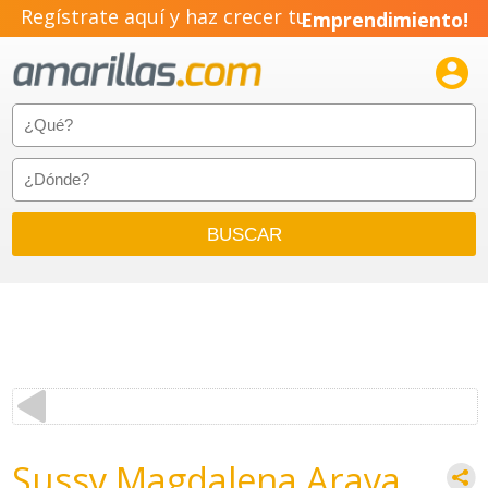
Regístrate aquí y haz crecer tu
Emprendimiento!

Sussy Magdalena Araya