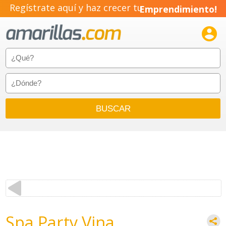
Regístrate aquí y haz crecer tu
Emprendimiento!

Spa Party Vina