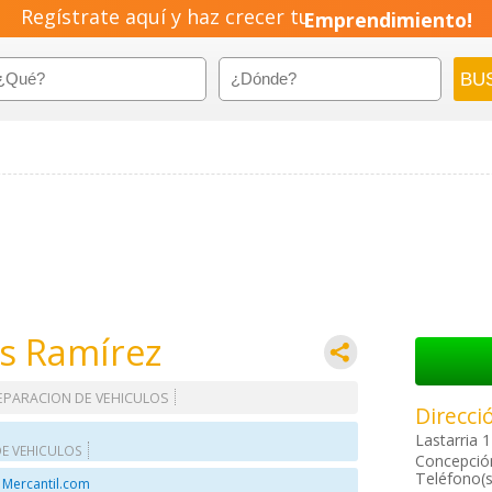
Regístrate aquí y haz crecer tu
Emprendimiento!
os Ramírez
EPARACION DE VEHICULOS
Direcci
Lastarria 
DE VEHICULOS
Concepción
Teléfono(s
 Mercantil.com