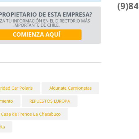
(9)8
idad Car Polaris
Aldunate Camionetas
miento
REPUESTOS EUROPA
Casa de Frenos La Chacabuco
ata