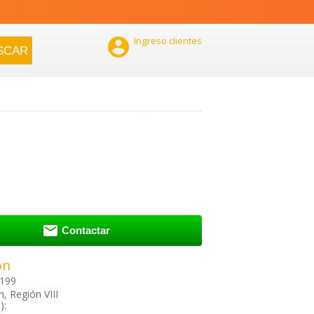

Ingreso clientes

Contactar
ón
1199
, Región VIII
):