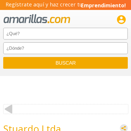
Regístrate aquí y haz crecer tu
Emprendimiento!

Stuardo Ltda.