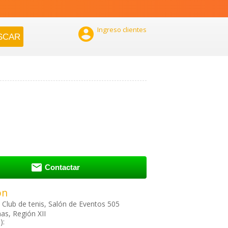

Ingreso clientes

Contactar
ón
Club de tenis, Salón de Eventos 505
as, Región XII
):