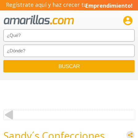
Regístrate aquí y haz crecer tu
Emprendimiento!

Sandy´s Confecciones