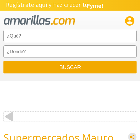
Regístrate aquí y haz crecer tu
Pyme!
Emprendimiento!

Supermercados Mauro