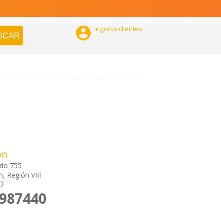

Ingreso clientes
ón
edo 755
, Región VIII
):
2987440