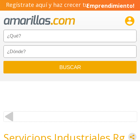
Regístrate aquí y haz crecer tu
Emprendimiento!

Serviciops Industriales Rg