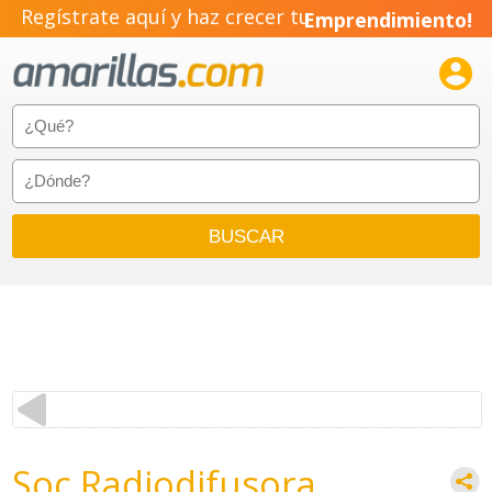
Regístrate aquí y haz crecer tu
Emprendimiento!

Soc Radiodifusora