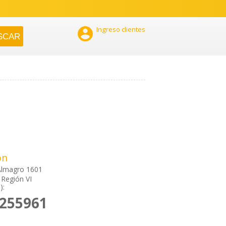

Ingreso clientes
ón
Almagro 1601
Región VI
):
2255961