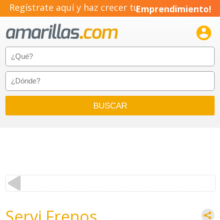
Regístrate aquí y haz crecer tu
Emprendimiento!

Servi Frenos