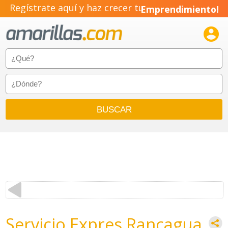
Regístrate aquí y haz crecer tu
Emprendimiento!

Servicio Expres Rancagua