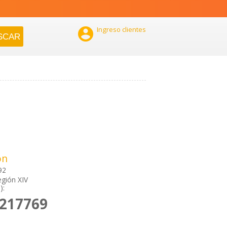

Ingreso clientes
ón
92
egión XIV
):
2217769