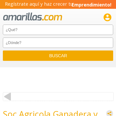
Regístrate aquí y haz crecer tu
Emprendimiento!

Soc Agricola Ganadera y