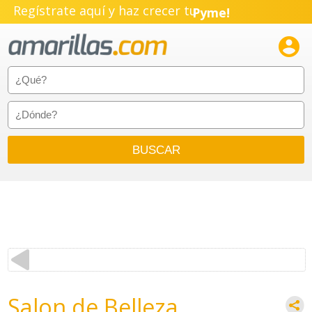
Regístrate aquí y haz crecer tu
Pyme!
Emprendimiento!

Salon de Belleza