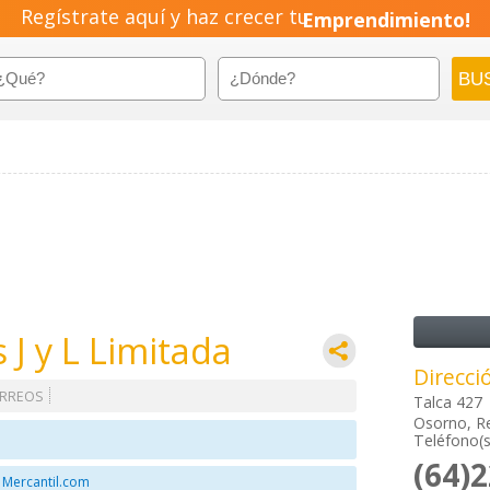
Regístrate aquí y haz crecer tu
Emprendimiento!
J y L Limitada
Direcci
RREOS
Talca 427
Osorno, R
Teléfono(s
(64)
 Mercantil.com