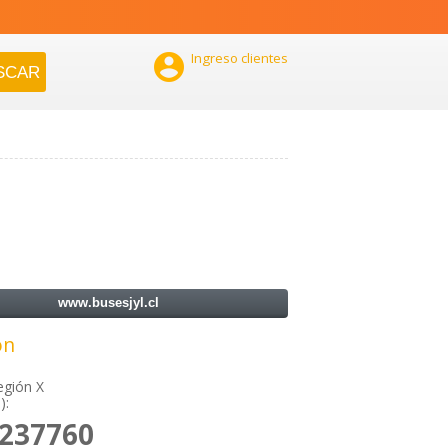

Ingreso clientes
www.busesjyl.cl
ón
egión X
):
2237760